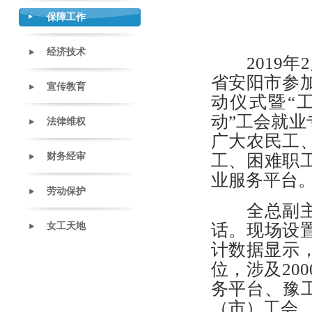
保障工作
经济技术
2019年2
省安阳市参加
宣传教育
动仪式暨“
动”工会就
法律维权
广大农民工
财务经审
工、困难职
业服务平台
劳动保护
全总副主席
女工天地
话。现场设
计数据显示，
位，涉及20
务平台、豫
（市）工会