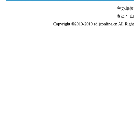
主办单
地址： 
©
Copyright
2010-2019 rd.jconline.cn All Righ