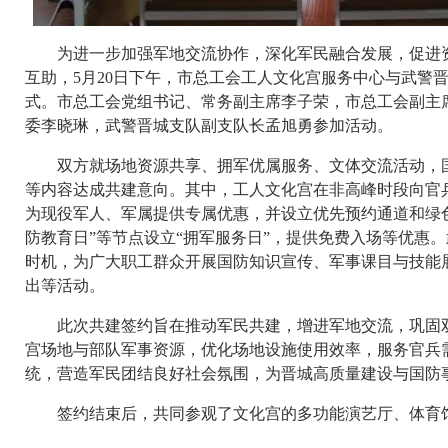
为进一步加强军地交流协作，深化军民融合发展，促进资
互助，5月20日下午，市总工会工人文化宫服务中心与武警
式。市总工会党组书记、常务副主席李子荣，市总工会副主
委李晓琳，武警晋城支队副支队长孟旭勇参加活动。
双方就场地资源共享、拥军优属服务、文体交流活动，国
等内容达成共建意向。其中，工人文化宫在非高峰时段向官
为现役军人、军属提供专属优惠，并设立优先预约通道和绿色
防教育日”等节点设立“拥军服务日”，提供免费入场等优惠
时机，为广大职工群众开展国防知识宣传、军事课目与技能
出等活动。
此次共建签约旨在推动军民共建，增进军地交流，巩固双
宫场地与部队军事资源，优化场地设施使用效率，服务官兵
统，营造军民团结良好社会氛围，为晋城高质量建设与国防
签约结束后，共同参观了文化宫的多功能演艺厅、体育