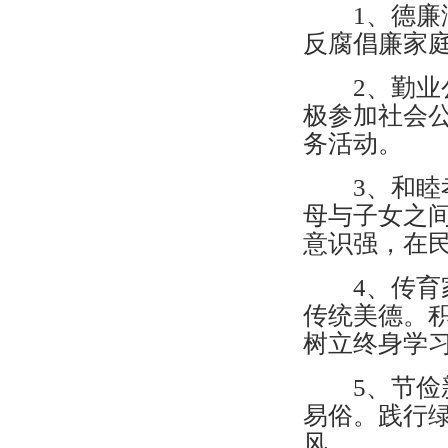
1、德廉润
反腐倡廉家
2、勤业公
极参加社会
务活动。
3、和睦孝
母与子女之
意识强，在
4、传育家
传统美德。
树立终身学
5、节俭新
易俗。践行
风。