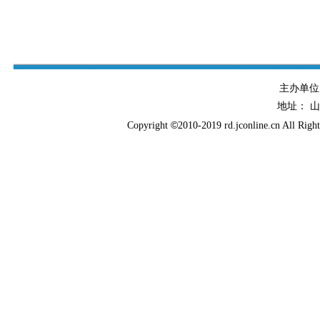
主办单
地址： 
©
Copyright
2010-2019 rd.jconline.cn All Righ