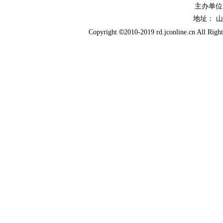
主办单
地址： 
©
Copyright
2010-2019 rd.jconline.cn All Righ