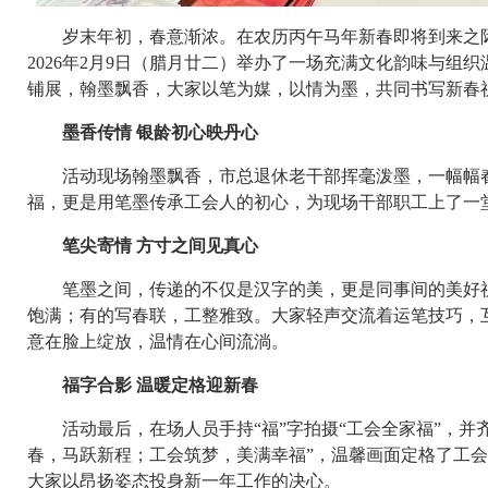
岁末年初，春意渐浓。在农历丙午马年新春即将到来之际
2026年2月9日（腊月廿二）举办了一场充满文化韵味与组
铺展，翰墨飘香，大家以笔为媒，以情为墨，共同书写新春
墨香传情 银龄初心映丹心
活动现场翰墨飘香，市总退休老干部挥毫泼墨，一幅幅春
福，更是用笔墨传承工会人的初心，为现场干部职工上了一
笔尖寄情 方寸之间见真心
笔墨之间，传递的不仅是汉字的美，更是同事间的美好祝
饱满；有的写春联，工整雅致。大家轻声交流着运笔技巧，
意在脸上绽放，温情在心间流淌。
福字合影 温暖定格迎新春
活动最后，在场人员手持“福”字拍摄“工会全家福”，并齐
春，马跃新程；工会筑梦，美满幸福”，温馨画面定格了工会
大家以昂扬姿态投身新一年工作的决心。