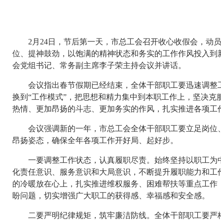
2月24日，节后第一天，市总工会召开收心收假会，动员
位、提神鼓劲，以饱满的精神状态和务实的工作作风投入到
会党组书记、常务副主席李子荣主持会议并讲话。
会议指出春节假期已经结束，全体干部职工要迅速调整工
换到“工作模式”，把思想和精力集中到本职工作上，坚决克
热情、更加昂扬的斗志、更加务实的作风，扎实推进各项工
会议强调新的一年，市总工会全体干部职工要立足岗位、
昂扬姿态，确保全年各项工作开好局、起好步。
一要调整工作状态，认真履职尽责。始终坚持以职工为中
化责任意识、服务意识和大局意识，不断提升履职能力和工
的冷暖放在心上，扎实推进维权服务、困难帮扶等重点工作
盼问题，切实增强广大职工的获得感、幸福感和安全感。
二要严明纪律规矩，筑牢廉洁防线。全体干部职工要严格